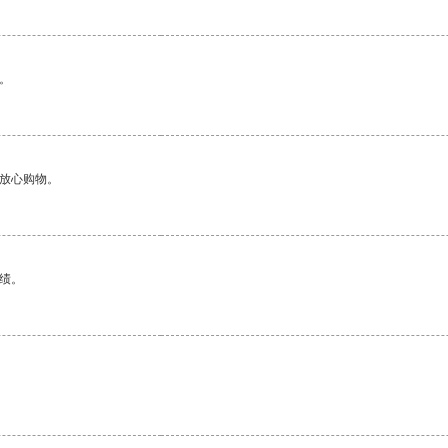
。
够放心购物。
绩。