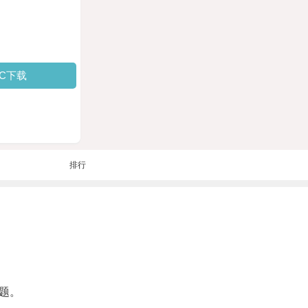
PC下载
排行
题。