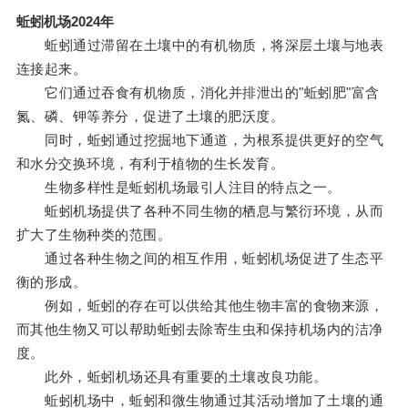
蚯蚓机场2024年
蚯蚓通过滞留在土壤中的有机物质，将深层土壤与地表
连接起来。
它们通过吞食有机物质，消化并排泄出的"蚯蚓肥"富含
氮、磷、钾等养分，促进了土壤的肥沃度。
同时，蚯蚓通过挖掘地下通道，为根系提供更好的空气
和水分交换环境，有利于植物的生长发育。
生物多样性是蚯蚓机场最引人注目的特点之一。
蚯蚓机场提供了各种不同生物的栖息与繁衍环境，从而
扩大了生物种类的范围。
通过各种生物之间的相互作用，蚯蚓机场促进了生态平
衡的形成。
例如，蚯蚓的存在可以供给其他生物丰富的食物来源，
而其他生物又可以帮助蚯蚓去除寄生虫和保持机场内的洁净
度。
此外，蚯蚓机场还具有重要的土壤改良功能。
蚯蚓机场中，蚯蚓和微生物通过其活动增加了土壤的通