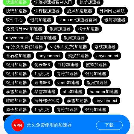
快连加速器
快连加速器官网入口
原子加速器
快鸭加速器
快柠檬加速器
旋风加速度器
外网网址导航
软件中心
银河加速器
ikuuu.me加速器官网
银河加速器
免费海外pvn加速器
银河加速器
橘子加速器
anyconnect
暴雪加速器
银河加速器
vp(永久免费)加速器
vp(永久免费)加速器
荔枝加速器
番石榴加速器
anyconnect
蚂蚁加速器
anyconnect
银河加速器
优云666
白鲸加速器
蜜蜂加速器
银河加速器
1元机场
青柠加速器
银河加速器
银河加速器
速鹰666
veee加速器
银河加速器
暴雪加速器
暴雪加速器
abc加速器
hammer加速器
哇哇加速器
海外梯子官网
暴雪加速器
anyconnect
原子加速器
1元机场
青柠加速器
银河加速器
vp(永久免费)加速器
永久免费使用的加速器
下载