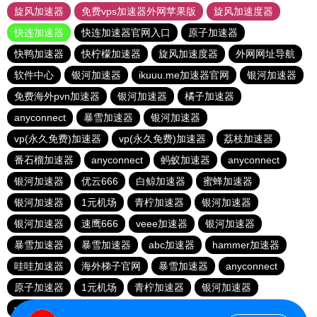
旋风加速器
免费vps加速器外网苹果版
旋风加速度器
快连加速器
快连加速器官网入口
原子加速器
快鸭加速器
快柠檬加速器
旋风加速度器
外网网址导航
软件中心
银河加速器
ikuuu.me加速器官网
银河加速器
免费海外pvn加速器
银河加速器
橘子加速器
anyconnect
暴雪加速器
银河加速器
vp(永久免费)加速器
vp(永久免费)加速器
荔枝加速器
番石榴加速器
anyconnect
蚂蚁加速器
anyconnect
银河加速器
优云666
白鲸加速器
蜜蜂加速器
银河加速器
1元机场
青柠加速器
银河加速器
银河加速器
速鹰666
veee加速器
银河加速器
暴雪加速器
暴雪加速器
abc加速器
hammer加速器
哇哇加速器
海外梯子官网
暴雪加速器
anyconnect
原子加速器
1元机场
青柠加速器
银河加速器
vp(永久免费)加速器