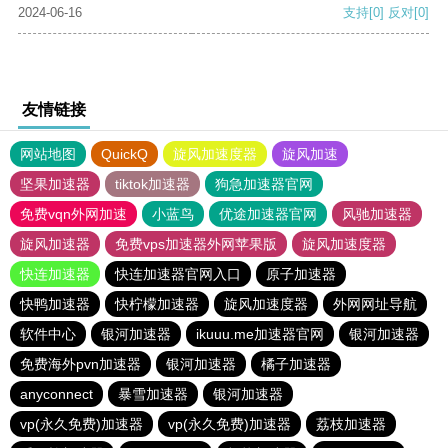
2024-06-16
支持
[0]
反对
[0]
友情链接
网站地图
QuickQ
旋风加速度器
旋风加速
坚果加速器
tiktok加速器
狗急加速器官网
免费vqn外网加速
小蓝鸟
优途加速器官网
风驰加速器
旋风加速器
免费vps加速器外网苹果版
旋风加速度器
快连加速器
快连加速器官网入口
原子加速器
快鸭加速器
快柠檬加速器
旋风加速度器
外网网址导航
软件中心
银河加速器
ikuuu.me加速器官网
银河加速器
免费海外pvn加速器
银河加速器
橘子加速器
anyconnect
暴雪加速器
银河加速器
vp(永久免费)加速器
vp(永久免费)加速器
荔枝加速器