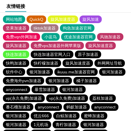
友情链接
网站地图
QuickQ
旋风加速度器
旋风加速
坚果加速器
tiktok加速器
狗急加速器官网
免费vqn外网加速
小蓝鸟
优途加速器官网
风驰加速器
旋风加速器
免费vps加速器外网苹果版
旋风加速度器
快连加速器
快连加速器官网入口
原子加速器
快鸭加速器
快柠檬加速器
旋风加速度器
外网网址导航
软件中心
银河加速器
ikuuu.me加速器官网
银河加速器
免费海外pvn加速器
银河加速器
橘子加速器
anyconnect
暴雪加速器
银河加速器
vp(永久免费)加速器
vp(永久免费)加速器
荔枝加速器
番石榴加速器
anyconnect
蚂蚁加速器
anyconnect
银河加速器
优云666
白鲸加速器
蜜蜂加速器
银河加速器
1元机场
青柠加速器
银河加速器